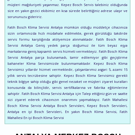
müşteri mağduriyeti yaşanmaz. Kepez Bosch Servis talebiniz olduğunda
size en yakın gezici ekibimiz en kısa sürede belirttiğiniz adrese ulaşır ve
sorununuzu gideririz.
Fatih Bosch Klima Servisi Antalya mümkün olduğu müddetçe cihazınıza
sizin ortamınızda hızlı müdahale edilmekte, gerek görüldüğü takdirde
servis formu karşılığında atölyemize alınmaktadır. Fatih Bosch Klima
Servisi Antalya Geniş yedek parça stoğumuz ile tüm beyaz eşya
markalarına geniş kapsamlı servis hizmeti vermekteyiz. Fatih Bosch Klima
Servisi Antalya parça bulunamadı, tamir edilemiyor gibi geçiştirme
bahaneler Klima Servisimizde bulunmamaktadır. Kepez Bosch Klima
Servisimiz yıllardır hizmet vermektedir, çalışanlarımız asgari 5, azami 15
yıllık servis tecrübesine sahiptir. Kepez Bosch Klima Servisimiz gerekli
teknik bilgiye sahip olduğu gibi genel nezaket ve müşteri ziyaret kuralları
konusunda da bilinçlidir, servis sertifikalarına ve fabrika eğitimlerine
sahiptir. Fatih Bosch Klima Servisi Antalya için Talep ettiğiniz gün ve saatte
sizi ziyaret ederek cihazınızın onarımını yapmaktayız. Fatih Mahallesi
Bosch Klima Servisi Antalya Bosch Servisleri, Kepez Bosch Servisleri,
Antalya en iyi Bosch Servisleri, En yakın Bosch Klima Servisi, Fatih
Mahallesi En iyi Bosch Klima Servisi