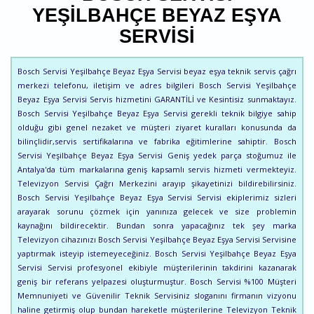
YEŞILBAHÇE BEYAZ EŞYA
SERVISI
Bosch Servisi Yeşilbahçe Beyaz Eşya Servisi beyaz eşya teknik servis çağrı
merkezi telefonu, iletişim ve adres bilgileri Bosch Servisi Yeşilbahçe
Beyaz Eşya Servisi Servis hizmetini GARANTİLİ ve Kesintisiz sunmaktayız.
Bosch Servisi Yeşilbahçe Beyaz Eşya Servisi gerekli teknik bilgiye sahip
olduğu gibi genel nezaket ve müşteri ziyaret kuralları konusunda da
bilinçlidir,servis sertifikalarına ve fabrika eğitimlerine sahiptir. Bosch
Servisi Yeşilbahçe Beyaz Eşya Servisi Geniş yedek parça stoğumuz ile
Antalya'da tüm markalarına geniş kapsamlı servis hizmeti vermekteyiz.
Televizyon Servisi Çağrı Merkezini arayıp şikayetinizi bildirebilirsiniz.
Bosch Servisi Yeşilbahçe Beyaz Eşya Servisi Servisi ekiplerimiz sizleri
arayarak sorunu çözmek için yanınıza gelecek ve size problemin
kaynağını bildirecektir. Bundan sonra yapacağınız tek şey marka
Televizyon cihazınızı Bosch Servisi Yeşilbahçe Beyaz Eşya Servisi Servisine
yaptırmak isteyip istemeyeceğiniz. Bosch Servisi Yeşilbahçe Beyaz Eşya
Servisi Servisi profesyonel ekibiyle müşterilerinin takdirini kazanarak
geniş bir referans yelpazesi oluşturmuştur. Bosch Servisi %100 Müşteri
Memnuniyeti ve Güvenilir Teknik Servisiniz sloganını firmanın vizyonu
haline getirmiş olup bundan hareketle müşterilerine Televizyon Teknik