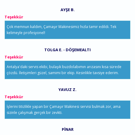
AYŞE B.
Teşekkür
Çok memnun kaldım, Çamaşır Makinesimiz hızla tamir edildi. Tek
kelimeyle profesyonel!
TOLGA E. - DÖŞEMEALTI
Teşekkür
Antalya'daki servis ekibi, bulaşık buzdolabımın arızasını kısa sürede
çözdü. İletişimleri güzel, samimi bir ekip. Kesinlikle tavsiye ederim.
YAVUZ Z.
Teşekkür
İşlerini titizlikle yapan bir Çamaşır Makinesi servisi bulmak zor, ama
sizinle çalışmak gerçek bir zevkti.
PINAR