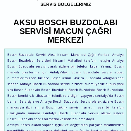
SERVIS BÖLGELERIMIZ
AKSU BOSCH BUZDOLABI
SERVISI MACUN ÇAĞRI
MERKEZI
Bosch Buzdolabı Servisi Aksu Kircami Mahallesi Çağrı Merkezi Antalya
Bosch Buzdolabı Servisleri Kircami Mahallesi telefon, iletişim Antalya
Bosch Buzdolabı servisi olarak sizlere bir telefon kadar Yakınız. Bosch
markalı ürünleriniz için Antalya’daki Bosch Buzdolabı Servisi irtibat
numaralarımızdan bizlere ulaşabilirsiniz. Ayrıca Buzdolabı katagorisinde
sadece Antalya Bosch Buzdolabı servisi hizmeti sunmuyoruz,bunun yanı
sıra Bosch Buzdolabı Bosch Buzdolabı Bosch Buzdolabı, Bosch Buzdolabı,
Bosch kombi v.b cihazların teknik servisligini yapıyoruz.Antalya’da Bosch
Uzman Servisiyiz ve Antalya Bosch Buzdolabı Servisi olarak sizlere Bosch
markasıyla ilgili en iyi Bosch teknik servis hizmetini size bir telefon
uzaklığında sunuyoruz.Antalya Bosch Buzdolabı Servisi olarak sizlere
Bosch Buzdolabı servis hizmetini kesintisiz sunmaktayız.
Antalya Bosch olarak yapılan işçilik ve değiştirilen parçalar tarafımızdan
garantilidir. servis ve parça değişimi servis fişi ile kayıt altına alınır ve