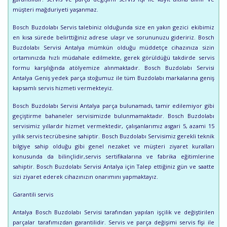
müşteri mağduriyeti yaşanmaz.
Bosch Buzdolabı Servis talebiniz olduğunda size en yakın gezici ekibimiz
en kısa sürede belirttiğiniz adrese ulaşır ve sorununuzu gideririz. Bosch
Buzdolabı Servisi Antalya mümkün olduğu müddetçe cihazınıza sizin
ortamınızda hızlı müdahale edilmekte, gerek görüldüğü takdirde servis
formu karşılığında atölyemize alınmaktadır. Bosch Buzdolabı Servisi
Antalya Geniş yedek parça stoğumuz ile tüm Buzdolabı markalarına geniş
kapsamlı servis hizmeti vermekteyiz.
Bosch Buzdolabı Servisi Antalya parça bulunamadı, tamir edilemiyor gibi
geçiştirme bahaneler servisimizde bulunmamaktadır. Bosch Buzdolabı
servisimiz yıllardır hizmet vermektedir, çalışanlarımız asgari 5, azami 15
yıllık servis tecrübesine sahiptir. Bosch Buzdolabı Servisimiz gerekli teknik
bilgiye sahip olduğu gibi genel nezaket ve müşteri ziyaret kuralları
konusunda da bilinçlidir,servis sertifikalarına ve fabrika eğitimlerine
sahiptir. Bosch Buzdolabı Servisi Antalya için Talep ettiğiniz gün ve saatte
sizi ziyaret ederek cihazınızın onarımını yapmaktayız.
Garantili servis
Antalya Bosch Buzdolabı Servisi tarafından yapılan işçilik ve değiştirilen
parçalar tarafımızdan garantilidir. Servis ve parça değişimi servis fişi ile