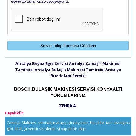
Güvenlik sorumuzu cevaplayınız.
Antalya Beyaz Eşya Servisi
Antalya Çamaşır Makinesi
Tamircisi
Antalya Bulaşık Makinesi Tamircisi
Antalya
Buzdolabı Servisi
BOSCH BULAŞIK MAKINESI SERVISI KONYAALTI
YORUMLARINIZ
ZEHRA A.
Teşekkür
Çamaşır Makinesi servisi için arayış içindeyseniz, bu şirket tam aradığınız
gibi. Hızlı, güvenilir ve işlerini iyi yapan bir ekip.