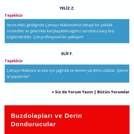
YELIZ Z.
Teşekkür
Servis ekibi geldiğinde Çamaşır Makinesimizi detaylı bir şekilde
incelediler ve gelecekte karşılaşabileceğimiz sorunlara karşı bizi
bilgilendirdiler. Çok profesyonel bir yaklaşım!
ELIF F.
Teşekkür
Çamaşır Makinesi arızası için çağırdık ve hemen yardımcı oldular. İşlerini
iyi yapıyorlar!
+ Siz de Yorum Yazın
|
Bütün Yorumlar
Buzdolapları ve Derin
Dondurucular