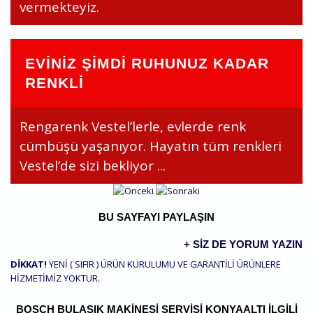
vermekteyiz.
EVİNİZ ŞİMDİ RUHUNUZ KADAR
RENKLİ
Rengarenk Vestel’lerle, evlerde renk
cümbüşü yaşanıyor. Hayatın tüm renkleri
Vestel’de sizi bekliyor ...
BU SAYFAYI PAYLAŞIN
+ SIZ DE YORUM YAZIN
DİKKAT!
YENİ ( SIFIR ) ÜRÜN KURULUMU VE GARANTİLİ ÜRÜNLERE
HİZMETİMİZ YOKTUR.
BOSCH BULAŞIK MAKINESI SERVISI KONYAALTI İLGILI